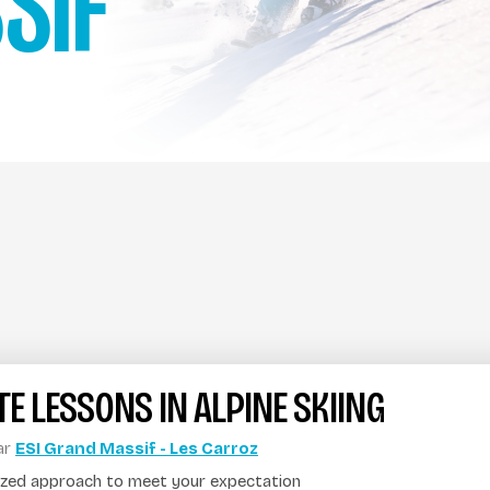
SIF
TE LESSONS IN ALPINE SKIING
ar
ESI Grand Massif - Les Carroz
ized approach to meet your expectation