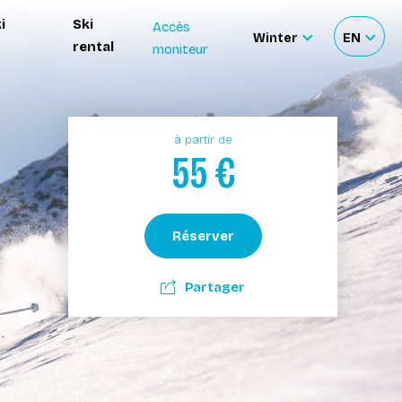
i
Ski
Accès
Winter
EN
rental
moniteur
Sélectionnez
Sélecti
le
votre
site
langue
à partir de
55
€
Réserver
Partager