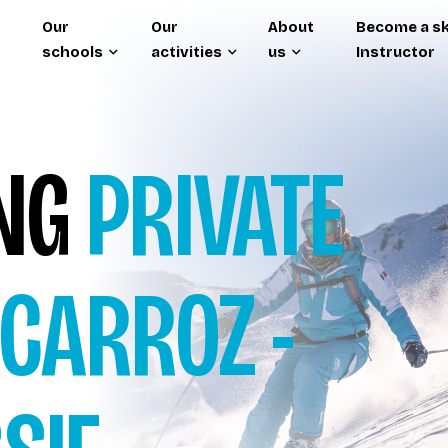
Our
Our
About
Become a sk
schools
activities
us
Instructor
ING
PRIVATE
 CARROZ -