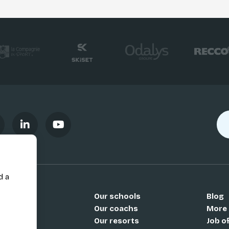
d a
Our schools
Blog
Si
Our coachs
More
Our resorts
Job o