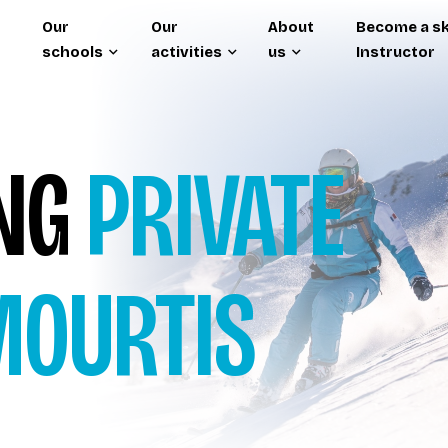
Our
Our
About
Become a sk
schools
activities
us
Instructor
ING
PRIVATE
MOURTIS