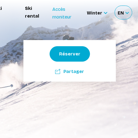
i
Ski
Accès
Winter
EN
rental
moniteur
Sélectionnez
Sélecti
le
votre
site
langue
Réserver
Partager