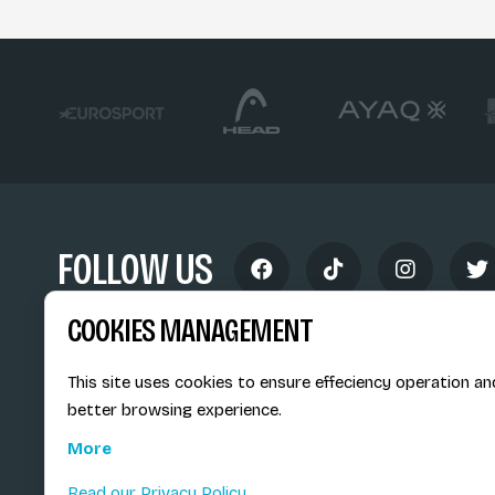
FOLLOW US
COOKIES MANAGEMENT
This site uses cookies to ensure effeciency operation an
better browsing experience.
Siège social du SiMS & des E
More
6, route provinciale - BP 25
73201 Albertville Cedex
Read our Privacy Policy