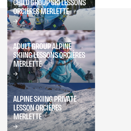
CHILD GROUP SKI LESSONS
ORCIÈRES MERLETTE
ADULT GROUP ALPINE
SKIING LESSONS ORCIÈRES
MERLETTE
ALPINE SKIING PRIVATE
LESSON ORCIÈRES
MERLETTE