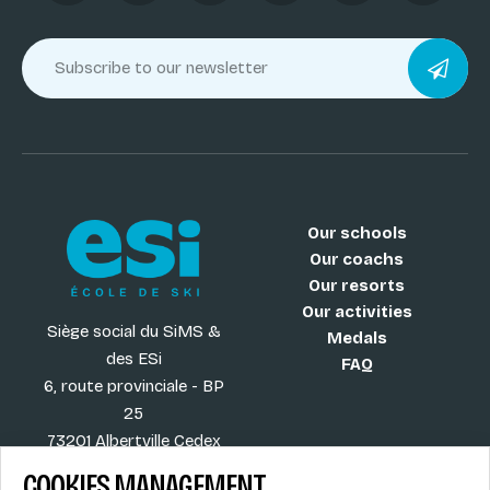
Our schools
Our coachs
Our resorts
Our activities
Siège social du SiMS &
Medals
des ESi
FAQ
6, route provinciale - BP
25
73201 Albertville Cedex
France
COOKIES MANAGEMENT