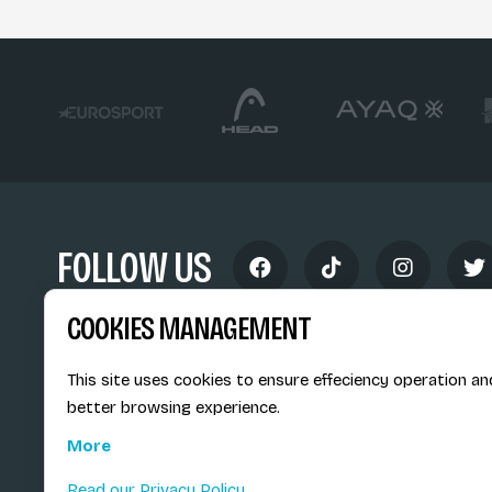
FOLLOW US
COOKIES MANAGEMENT
This site uses cookies to ensure effeciency operation an
better browsing experience.
Siège social du SiMS & des E
More
6, route provinciale - BP 25
73201 Albertville Cedex
Read our Privacy Policy