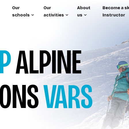
Our
Our
About
Become a sk
schools
activities
us
Instructor
P
ALPINE
SONS
VARS