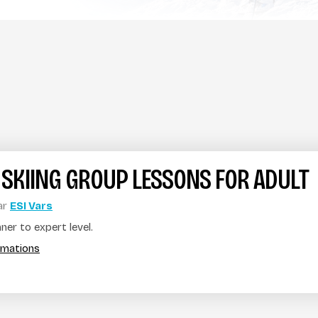
 SKIING GROUP LESSONS FOR ADULT
ar
ESI Vars
er to expert level.
ormations