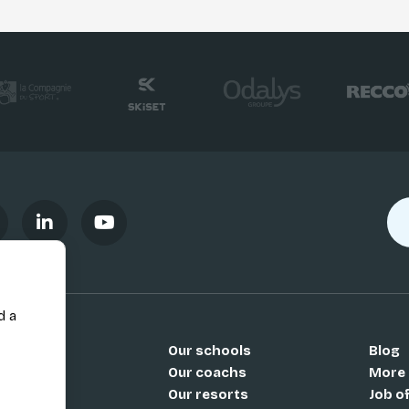
d a
Our schools
Blog
Si
Our coachs
More
Our resorts
Job o