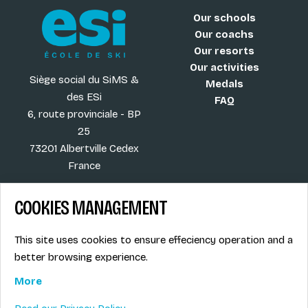
Our schools
Our coachs
Our resorts
Our activities
Siège social du SiMS &
Medals
des ESi
FAQ
6, route provinciale - BP
25
73201 Albertville Cedex
France
COOKIES MANAGEMENT
Blog
Term of sales
This site uses cookies to ensure effeciency operation and a
More
Legal info
better browsing experience.
Job offers
Privacy Policy
Ski instructors union
More
Ski instructor access